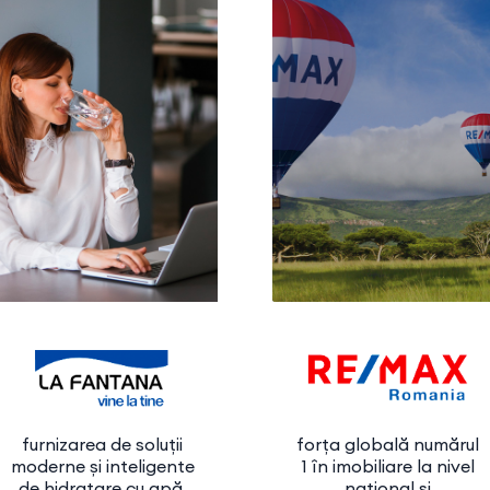
furnizarea de soluții
forța globală numărul
moderne și inteligente
1 în imobiliare la nivel
de hidratare cu apă,
național și