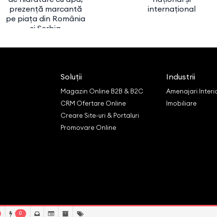
prezență marcantă
internațional
pe piața din România
și Serbia
Soluții
Industrii
Magazin Online B2B & B2C
Amenajari Interi
CRM Ofertare Online
Imobiliare
Creare Site-uri & Portaluri
Promovare Online
0