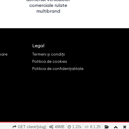
comerciale rulate
1996, filiala
multibrand
Athens Me
Cente
Legal
oare
Termeni și condiții
Politica de cookies
Politica de confidențialitate
GET client/{slug}
49MB
1.22s
8.1.25