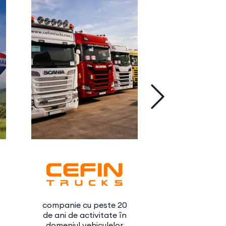
companie cu peste 20
rețea națio
de ani de activitate în
servicii med
domeniul vehiculelor
excelență, f