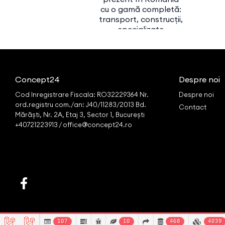
cu o gamă completă:
transport, construcții,
specializate
Concept24
Despre noi
Cod Inregistrare Fiscala: RO32229364 Nr.
Despre noi
ord.registru com./an: J40/11283/2013 Bd.
Contact
Mărăști, Nr. 2A, Etaj 3, Sector 1, București
+40721223913 / office@concept24.ro
107
10
468
4039