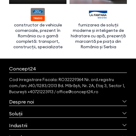
constructor de vehicule
furnizarea de soluții
f
comerciale, prezent în
moderne și inteligente de
imo
România cu o gamă
hidratare cu apă, prezență
completă: transport,
marcantă pe piața din
construcții, specializate
România și Serbia
Concept24
Cod Inregistrare Fiscala: RO32229364 Nr. ord.registru
com./an: J40/11283/2013 Bd. Mărăști, Nr. 2A, Etaj 3, Sector 1,
București +40721223913 / office@concept24.ro
Despre noi
Soluții
Industrii