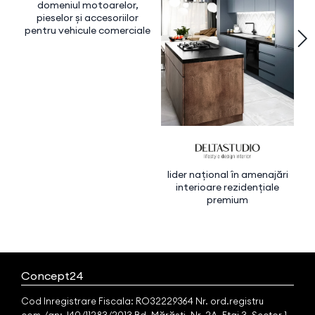
domeniul motoarelor,
pieselor și accesoriilor
pentru vehicule comerciale
lider național în amenajări
interioare rezidențiale
premium
ec
a
s
Concept24
Cod Inregistrare Fiscala: RO32229364 Nr. ord.registru