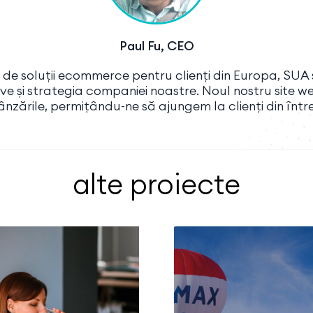
Paul Fu, CEO
de soluții ecommerce pentru clienți din Europa, SUA
e și strategia companiei noastre. Noul nostru site w
nzările, permițându-ne să ajungem la clienți din înt
alte proiecte