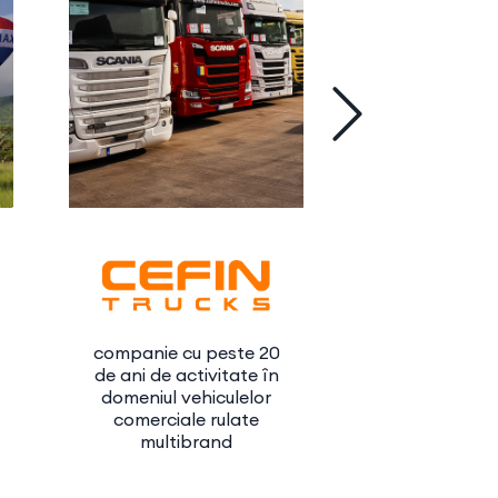
companie cu peste 20
rețea națio
de ani de activitate în
servicii med
domeniul vehiculelor
excelență, f
comerciale rulate
1996, filiala
multibrand
Athens Me
Cente