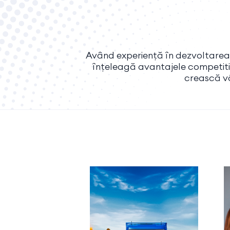
Având experiență în dezvoltarea 
înțeleagă avantajele competitiv
crească vâ