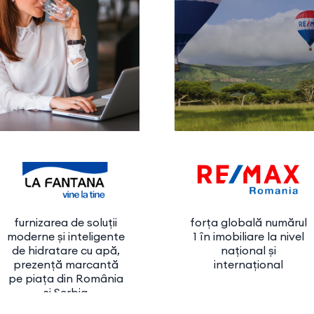
furnizarea de soluții
forța globală numărul
moderne și inteligente
1 în imobiliare la nivel
de hidratare cu apă,
național și
prezență marcantă
internațional
pe piața din România
și Serbia