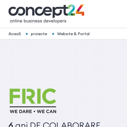
Acasă
proiecte
Website & Portal
6
ani
DE COLABORARE