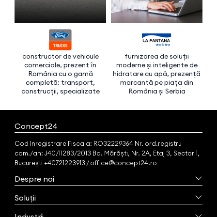
constructor de vehicule
furnizarea de soluții
f
comerciale, prezent în
moderne și inteligente de
imo
România cu o gamă
hidratare cu apă, prezență
completă: transport,
marcantă pe piața din
construcții, specializate
România și Serbia
Concept24
Cod Inregistrare Fiscala: RO32229364 Nr. ord.registru
com./an: J40/11283/2013 Bd. Mărăști, Nr. 2A, Etaj 3, Sector 1,
București +40721223913 / office@concept24.ro
Despre noi
Soluții
Industrii