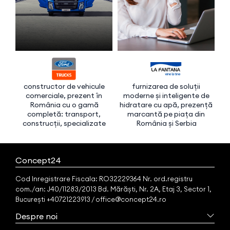
constructor de vehicule
furnizarea de soluții
f
comerciale, prezent în
moderne și inteligente de
imo
România cu o gamă
hidratare cu apă, prezență
completă: transport,
marcantă pe piața din
construcții, specializate
România și Serbia
Concept24
Cod Inregistrare Fiscala: RO32229364 Nr. ord.registru
com./an: J40/11283/2013 Bd. Mărăști, Nr. 2A, Etaj 3, Sector 1,
București +40721223913 / office@concept24.ro
Despre noi